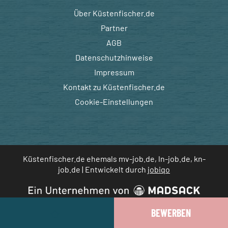
Über Küstenfischer.de
Partner
AGB
Datenschutzhinweise
Impressum
Kontakt zu Küstenfischer.de
Cookie-Einstellungen
Küstenfischer.de ehemals mv-job.de, ln-job.de, kn-
job.de | Entwickelt durch
jobiqo
JOB MERKEN
BEWERBEN