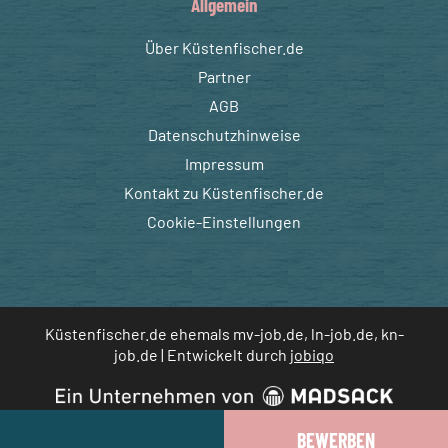
Allgemein
Über Küstenfischer.de
Partner
AGB
Datenschutzhinweise
Impressum
Kontakt zu Küstenfischer.de
Cookie-Einstellungen
Küstenfischer.de ehemals mv-job.de, ln-job.de, kn-
job.de | Entwickelt durch
jobiqo
JOB MERKEN
BEWERBEN