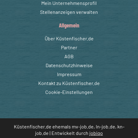
Mein Unternehmensprofil
Stellenanzeigen verwalten
Allgemein
Über Küstenfischer.de
Partner
AGB
Datenschutzhinweise
Impressum
Kontakt zu Küstenfischer.de
Cookie-Einstellungen
Küstenfischer.de ehemals mv-job.de, ln-job.de, kn-
job.de | Entwickelt durch
jobiqo