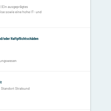
| Ein ausgeprägtes
ise sowie eine hohe IT- und
nd/oder Haftpflichtschäden
erungswesen
it
 Standort Stralsund