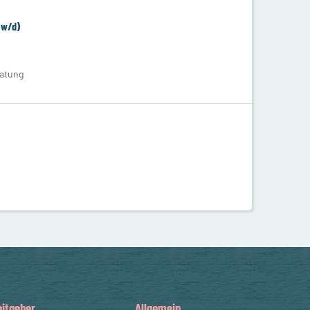
/w/d)
ratung
eitgeber
Allgemein