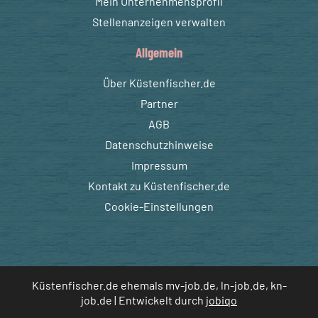
Mein Unternehmensprofil
Stellenanzeigen verwalten
Allgemein
Über Küstenfischer.de
Partner
AGB
Datenschutzhinweise
Impressum
Kontakt zu Küstenfischer.de
Cookie-Einstellungen
Küstenfischer.de ehemals mv-job.de, ln-job.de, kn-
job.de | Entwickelt durch
jobiqo