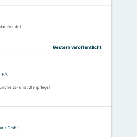
olstein mbH
Gestern veröffentlicht
 e.V.
ndheits- und Altenpflege |
Haus GmbH