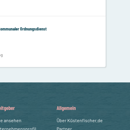
 Kommunaler Ordnungsdienst
ng
eitgeber
Allgemein
te ansehen
Über Küstenfischer.de
ternehmensprofil
Partner