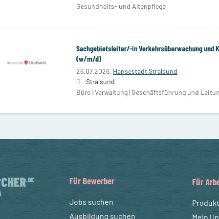
Gesundheits- und Altenpflege
Sachgebietsleiter/-in Verkehrsüberwachung und
(w/m/d)
26.07.2026,
Hansestadt Stralsund
Stralsund
Büro | Verwaltung | Geschäftsführung und Leitu
Für Bewerber
Für Arb
Jobs suchen
Produk
Ausbildung suchen
Mein Un