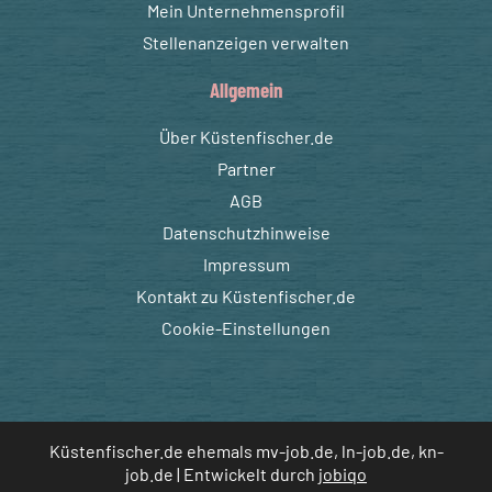
Mein Unternehmensprofil
Stellenanzeigen verwalten
Allgemein
Über Küstenfischer.de
Partner
AGB
Datenschutzhinweise
Impressum
Kontakt zu Küstenfischer.de
Cookie-Einstellungen
Küstenfischer.de ehemals mv-job.de, ln-job.de, kn-
job.de | Entwickelt durch
jobiqo