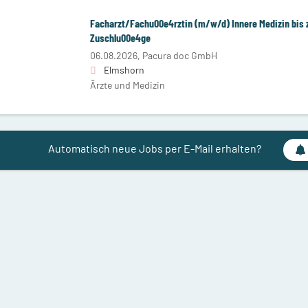
Facharzt/Fachu00e4rztin (m/w/d) Innere Medizin bis 
Zuschlu00e4ge
06.08.2026,
Pacura doc GmbH
Elmshorn
Ärzte und Medizin
Automatisch neue Jobs per E-Mail erhalten?