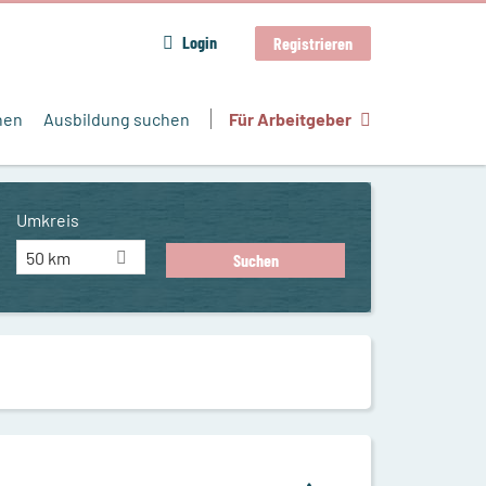
Login
Registrieren
hen
Ausbildung suchen
Für Arbeitgeber
Umkreis
50 km