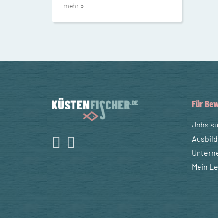
mehr »
Für Bew
Jobs s
Ausbil
Untern
Mein L