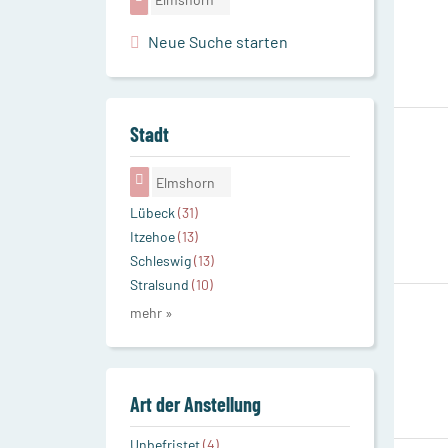
Neue Suche starten
Stadt
Elmshorn
Lübeck
(31)
Itzehoe
(13)
Schleswig
(13)
Stralsund
(10)
mehr »
Art der Anstellung
Unbefristet
(4)