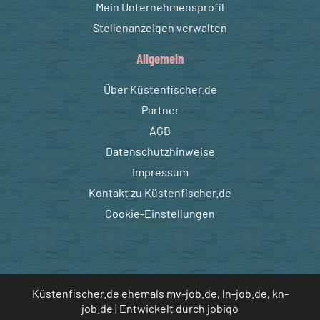
Mein Unternehmensprofil
Stellenanzeigen verwalten
Allgemein
Über Küstenfischer.de
Partner
AGB
Datenschutzhinweise
Impressum
Kontakt zu Küstenfischer.de
Cookie-Einstellungen
Küstenfischer.de ehemals mv-job.de, ln-job.de, kn-
job.de | Entwickelt durch
jobiqo