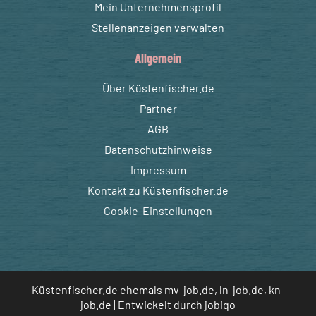
Mein Unternehmensprofil
Stellenanzeigen verwalten
Allgemein
Über Küstenfischer.de
Partner
AGB
Datenschutzhinweise
Impressum
Kontakt zu Küstenfischer.de
Cookie-Einstellungen
Küstenfischer.de ehemals mv-job.de, ln-job.de, kn-
job.de | Entwickelt durch
jobiqo