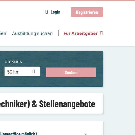
Login
Registrieren
hen
Ausbildung suchen
Für Arbeitgeber
Umkreis
50 km
echniker) & Stellenangebote
(Homeoffice möglich)