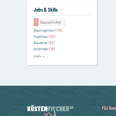
Jobs & Skills
Bautechniker
Bauingenieur
(118)
Ingenieur
(67)
Bauleiter
(52)
Architekt
(36)
mehr »
Für Bew