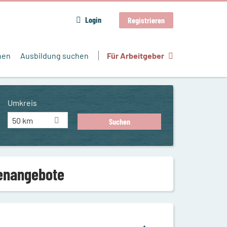
Login
Registrieren
hen
Ausbildung suchen
Für Arbeitgeber
Umkreis
50 km
lenangebote