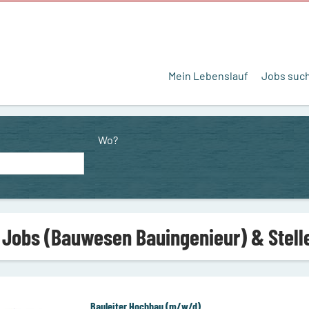
Mein Lebenslauf
Jobs suc
Wo?
 Jobs (Bauwesen Bauingenieur) & Stel
Bauleiter Hochbau (m/w/d)