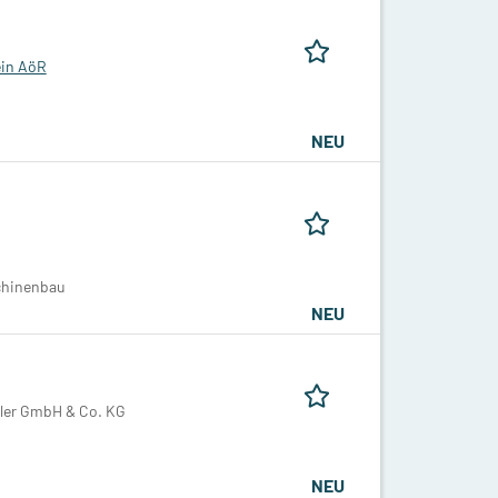
in AöR
NEU
chinenbau
NEU
hler GmbH & Co. KG
NEU