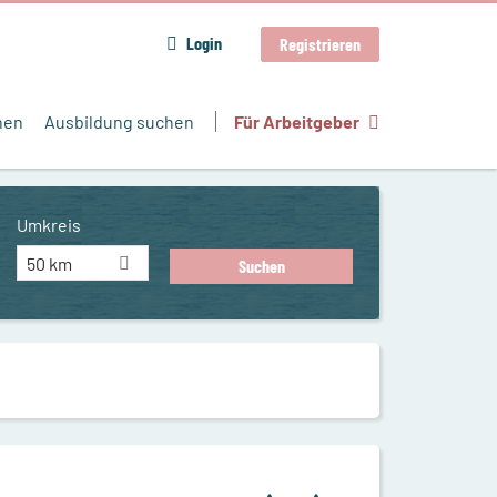
Login
Registrieren
hen
Ausbildung suchen
Für Arbeitgeber
Umkreis
50 km