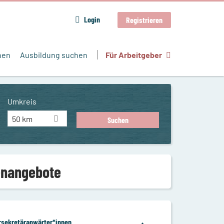
Login
Registrieren
hen
Ausbildung suchen
Für Arbeitgeber
Umkreis
50 km
lenangebote
rsekretäranwärter*innen