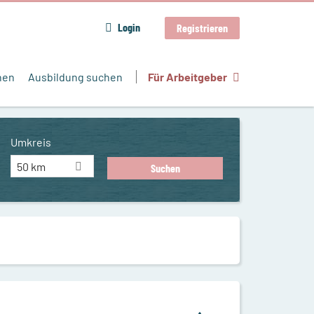
Login
Registrieren
hen
Ausbildung suchen
Für Arbeitgeber
Umkreis
50 km