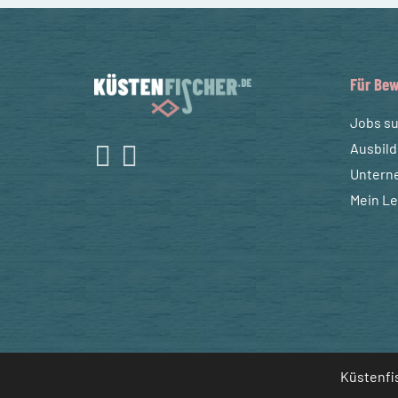
Für Bew
Jobs s
Ausbil
Untern
Mein L
Küstenfis