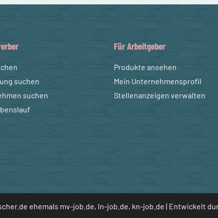
erber
Für Arbeitgeber
uchen
Produkte ansehen
dung suchen
Mein Unternehmensprofil
ehmen suchen
Stellenanzeigen verwalten
ebenslauf
cher.de ehemals mv-job.de, ln-job.de, kn-job.de | Entwickelt d