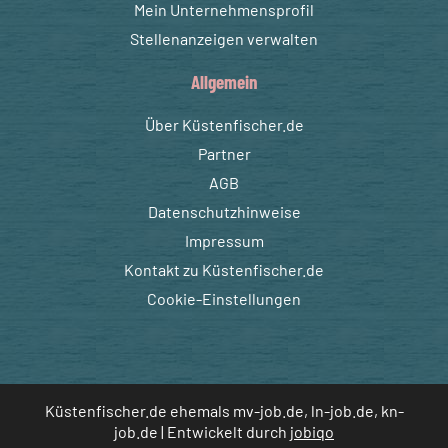
Mein Unternehmensprofil
Stellenanzeigen verwalten
Allgemein
Über Küstenfischer.de
Partner
AGB
Datenschutzhinweise
Impressum
Kontakt zu Küstenfischer.de
Cookie-Einstellungen
Küstenfischer.de ehemals mv-job.de, ln-job.de, kn-
job.de | Entwickelt durch
jobiqo