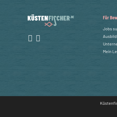
Für Bew
Jobs s
Ausbil
Untern
Mein L
Küstenfis