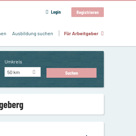
Login
Registrieren
hen
Ausbildung suchen
Für Arbeitgeber
Umkreis
50 km
egeberg