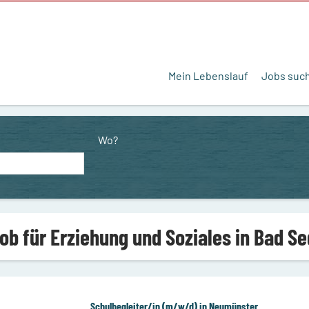
Mein Lebenslauf
Jobs suc
Wo?
Job für Erziehung und Soziales in Bad S
Schulbegleiter/in (m/w/d) in Neumünster