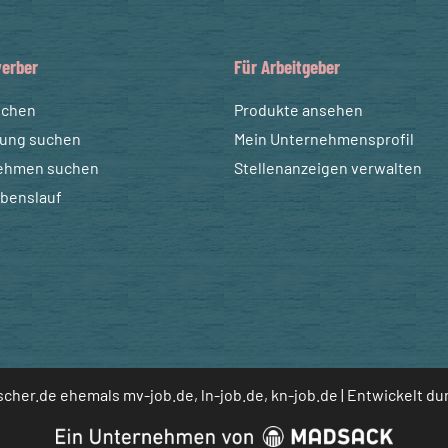
erber
Für Arbeitgeber
uchen
Produkte ansehen
dung suchen
Mein Unternehmensprofil
ehmen suchen
Stellenanzeigen verwalten
ebenslauf
cher.de ehemals mv-job.de, ln-job.de, kn-job.de | Entwickelt d