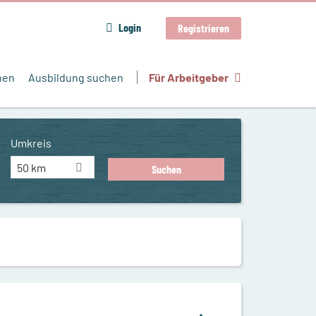
Login
Registrieren
hen
Ausbildung suchen
Für Arbeitgeber
Umkreis
50 km