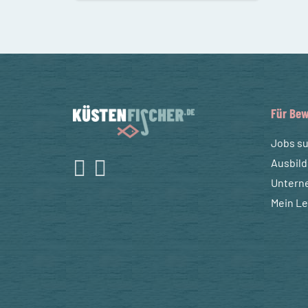
Für Bew
Jobs s
Ausbil
Untern
Mein L