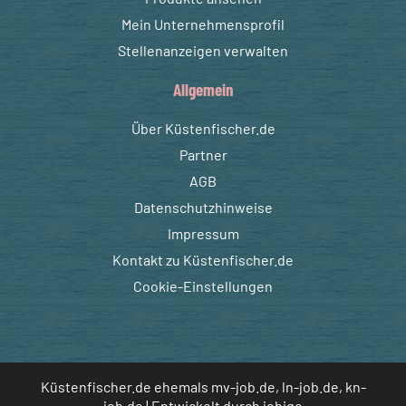
Mein Unternehmensprofil
Stellenanzeigen verwalten
Allgemein
Über Küstenfischer.de
Partner
AGB
Datenschutzhinweise
Impressum
Kontakt zu Küstenfischer.de
Cookie-Einstellungen
Küstenfischer.de ehemals mv-job.de, ln-job.de, kn-
job.de | Entwickelt durch
jobiqo