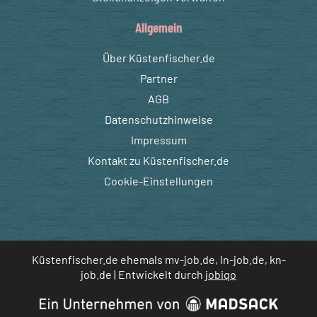
Allgemein
Über Küstenfischer.de
Partner
AGB
Datenschutzhinweise
Impressum
Kontakt zu Küstenfischer.de
Cookie-Einstellungen
Küstenfischer.de ehemals mv-job.de, ln-job.de, kn-
job.de | Entwickelt durch
jobiqo