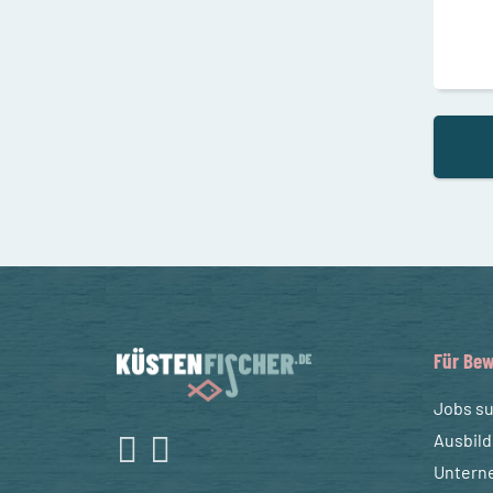
Für Bew
Jobs s
Ausbil
Untern