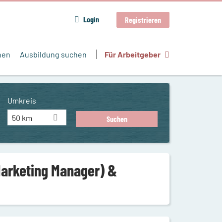
Login
Registrieren
hen
Ausbildung suchen
Für Arbeitgeber
Umkreis
50 km
Marketing Manager) &