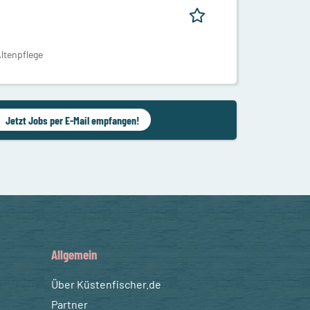
ltenpflege
Jetzt Jobs per E-Mail empfangen!
Allgemein
Über Küstenfischer.de
Partner