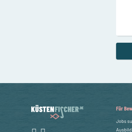
Für Bew
Jobs s
Ausbil