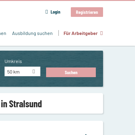
Login
Registrieren
hen
Ausbildung suchen
Für Arbeitgeber
Umkreis
50 km
in Stralsund