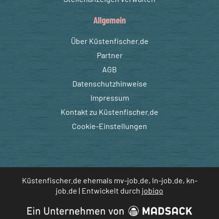
Allgemein
Über Küstenfischer.de
Partner
AGB
Datenschutzhinweise
Impressum
Kontakt zu Küstenfischer.de
Cookie-Einstellungen
Küstenfischer.de ehemals mv-job.de, ln-job.de, kn-
job.de | Entwickelt durch
jobiqo