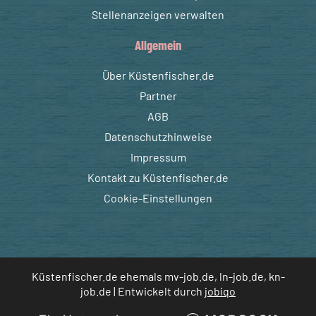
Stellenanzeigen verwalten
Allgemein
Über Küstenfischer.de
Partner
AGB
Datenschutzhinweise
Impressum
Kontakt zu Küstenfischer.de
Cookie-Einstellungen
Küstenfischer.de ehemals mv-job.de, ln-job.de, kn-
job.de | Entwickelt durch
jobiqo