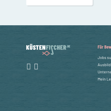
Für Bew
Jobs s
Ausbil
Untern
Mein L