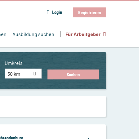
Login
Registrieren
hen
Ausbildung suchen
Für Arbeitgeber
Umkreis
50 km
eubrandenburg