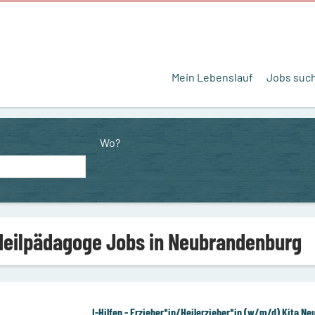
Mein Lebenslauf
Jobs suc
Wo?
Heilpädagoge Jobs in Neubrandenburg
I-Hilfen - Erzieher*in/Heilerzieher*in (w/m/d) Kita N