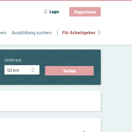
Login
Registrieren
hen
Ausbildung suchen
Für Arbeitgeber
Umkreis
50 km