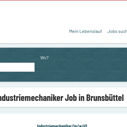
Mein Lebenslauf
Jobs suc
Wo?
Industriemechaniker Job in Brunsbüttel
Industriemechaniker (m/w/d)