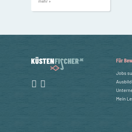
mehr »
Für Bew
Jobs s
Ausbil
Untern
Mein L