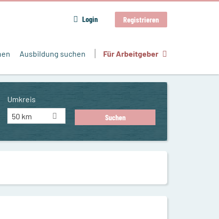
Login
Registrieren
hen
Ausbildung suchen
Für Arbeitgeber
Umkreis
50 km