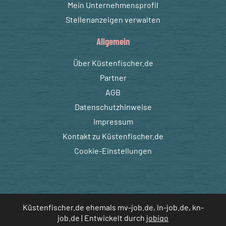
Mein Unternehmensprofil
Stellenanzeigen verwalten
Allgemein
Über Küstenfischer.de
Partner
AGB
Datenschutzhinweise
Impressum
Kontakt zu Küstenfischer.de
Cookie-Einstellungen
Küstenfischer.de ehemals mv-job.de, ln-job.de, kn-
job.de | Entwickelt durch
jobiqo