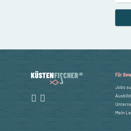
Für Bew
Jobs s
Ausbil
Untern
Mein L