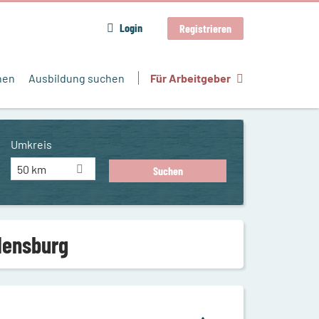
Login
Registrieren
hen
Ausbildung suchen
Für Arbeitgeber
Umkreis
50 km
Flensburg