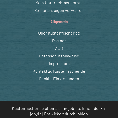
Mein Unternehmensprofil
Stellenanzeigen verwalten
Allgemein
Über Küstenfischer.de
Partner
AGB
Datenschutzhinweise
Impressum
Kontakt zu Küstenfischer.de
Cookie-Einstellungen
Küstenfischer.de ehemals mv-job.de, ln-job.de, kn-
job.de | Entwickelt durch
jobiqo