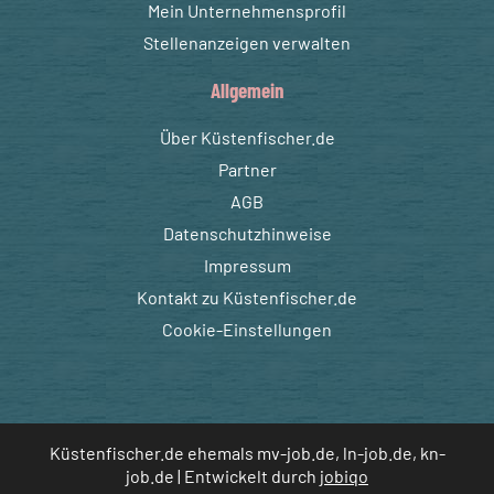
Mein Unternehmensprofil
Stellenanzeigen verwalten
Allgemein
Über Küstenfischer.de
Partner
AGB
Datenschutzhinweise
Impressum
Kontakt zu Küstenfischer.de
Cookie-Einstellungen
Küstenfischer.de ehemals mv-job.de, ln-job.de, kn-
job.de | Entwickelt durch
jobiqo