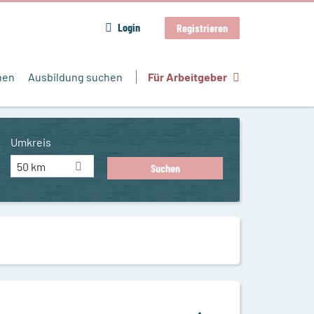
Login
Registrieren
hen
Ausbildung suchen
Für Arbeitgeber
Umkreis
50 km