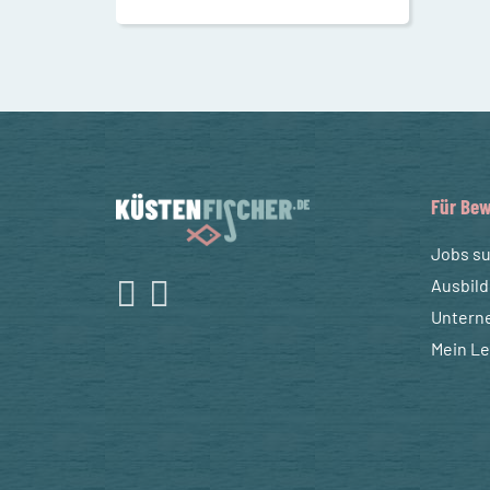
Für Bew
Jobs s
Ausbil
Untern
Mein L