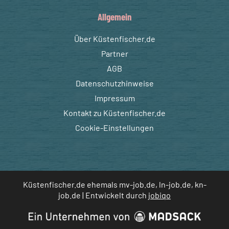
Allgemein
Über Küstenfischer.de
Partner
AGB
Datenschutzhinweise
Impressum
Kontakt zu Küstenfischer.de
Cookie-Einstellungen
Küstenfischer.de ehemals mv-job.de, ln-job.de, kn-
job.de | Entwickelt durch
jobiqo