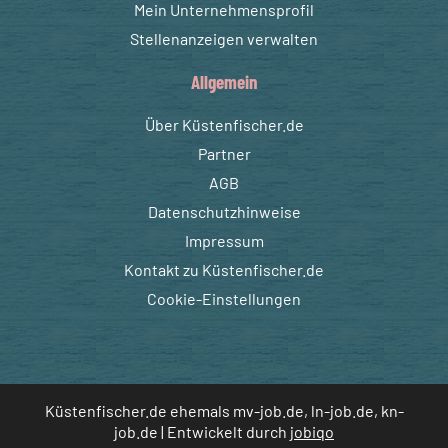
Mein Unternehmensprofil
Stellenanzeigen verwalten
Allgemein
Über Küstenfischer.de
Partner
AGB
Datenschutzhinweise
Impressum
Kontakt zu Küstenfischer.de
Cookie-Einstellungen
Küstenfischer.de ehemals mv-job.de, ln-job.de, kn-
job.de | Entwickelt durch
jobiqo