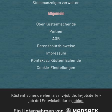
Stellenanzeigen verwalten
Allgemein
Über Küstenfischer.de
Partner
AGB
Datenschutzhinweise
Impressum
Kontakt zu Küstenfischer.de
Cookie-Einstellungen
Küstenfischer.de ehemals mv-job.de, ln-job.de, kn-
job.de | Entwickelt durch
jobiqo