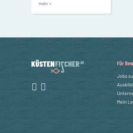
mehr »
Für Bew
Jobs s
Ausbil
Untern
Mein L