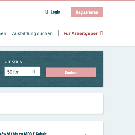
Login
Registrieren
hen
Ausbildung suchen
Für Arbeitgeber
Umkreis
50 km
/w/d) bis zu 4100 € Gehalt