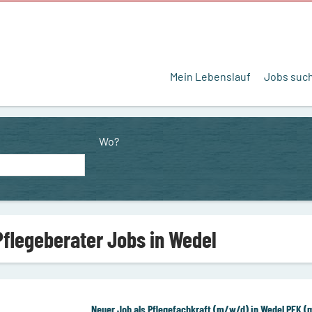
Mein Lebenslauf
Jobs suc
Wo?
Pflegeberater Jobs in Wedel
Neuer Job als Pflegefachkraft (m/w/d) in Wedel PFK (m