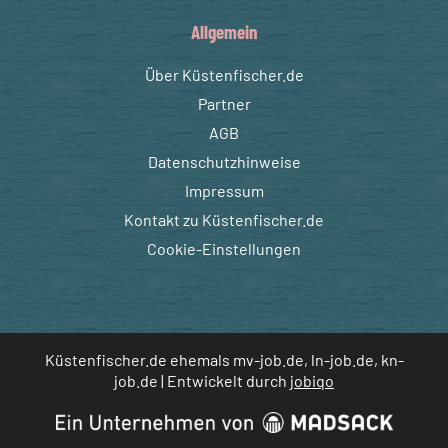
Allgemein
Über Küstenfischer.de
Partner
AGB
Datenschutzhinweise
Impressum
Kontakt zu Küstenfischer.de
Cookie-Einstellungen
Küstenfischer.de ehemals mv-job.de, ln-job.de, kn-
job.de | Entwickelt durch
jobiqo