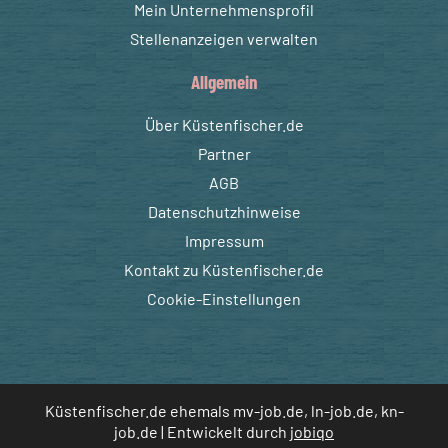
Mein Unternehmensprofil
Stellenanzeigen verwalten
Allgemein
Über Küstenfischer.de
Partner
AGB
Datenschutzhinweise
Impressum
Kontakt zu Küstenfischer.de
Cookie-Einstellungen
Küstenfischer.de ehemals mv-job.de, ln-job.de, kn-
job.de | Entwickelt durch
jobiqo