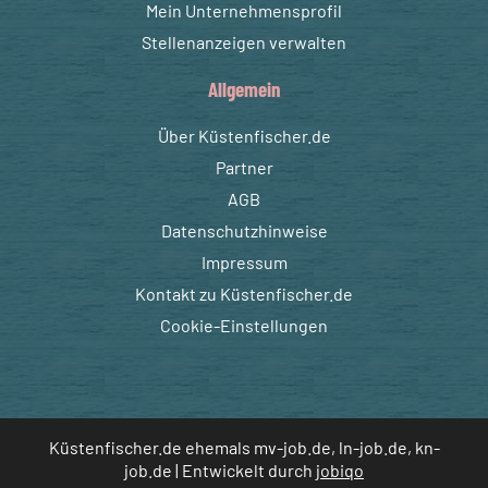
Mein Unternehmensprofil
Stellenanzeigen verwalten
Allgemein
Über Küstenfischer.de
Partner
AGB
Datenschutzhinweise
Impressum
Kontakt zu Küstenfischer.de
Cookie-Einstellungen
Küstenfischer.de ehemals mv-job.de, ln-job.de, kn-
job.de | Entwickelt durch
jobiqo