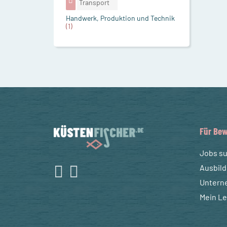
Transport
Handwerk, Produktion und Technik
(1)
Für Bew
Jobs s
Ausbil
Untern
Mein L