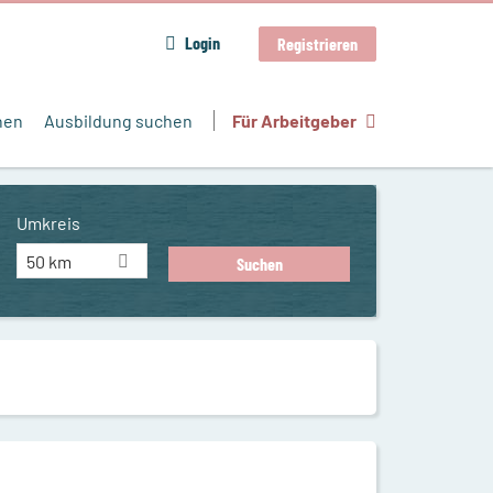
Login
Registrieren
hen
Ausbildung suchen
Für Arbeitgeber
Umkreis
50 km