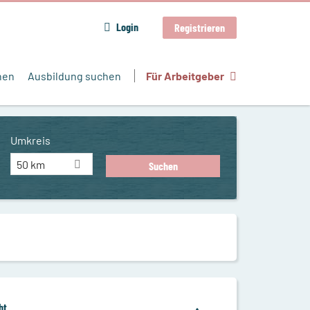
Login
Registrieren
hen
Ausbildung suchen
Für Arbeitgeber
Umkreis
50 km
ht