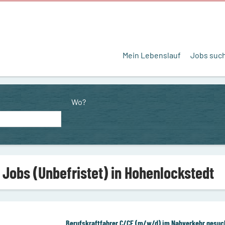
Mein Lebenslauf
Jobs suc
Wo?
 Jobs (Unbefristet) in Hohenlockstedt
Berufskraftfahrer C/CE (m/w/d) im Nahverkehr gesuc