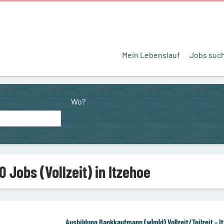
Mein Lebenslauf
Jobs suc
Wo?
0 Jobs (Vollzeit) in Itzehoe
Ausbildung Bankkaufmann (w|m|d) Vollzeit/Teilzeit – I