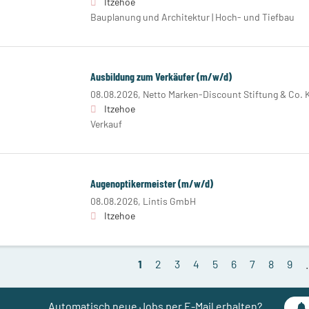
Itzehoe
Bauplanung und Architektur | Hoch- und Tiefbau
Ausbildung zum Verkäufer (m/w/d)
08.08.2026,
Netto Marken-Discount Stiftung & Co. 
Itzehoe
Verkauf
Augenoptikermeister (m/w/d)
08.08.2026,
Lintis GmbH
Itzehoe
1
2
3
4
5
6
7
8
9
Automatisch neue Jobs per E-Mail erhalten?