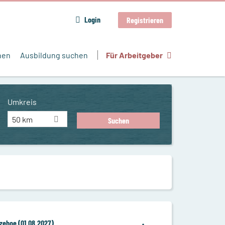
Login
Registrieren
hen
Ausbildung suchen
Für Arbeitgeber
Umkreis
50 km
tzehoe (01.08.2027)