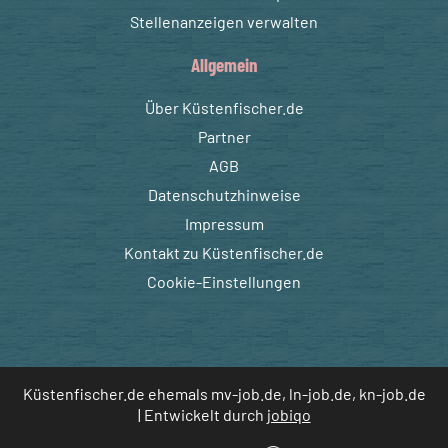
Stellenanzeigen verwalten
Allgemein
Über Küstenfischer.de
Partner
AGB
Datenschutzhinweise
Impressum
Kontakt zu Küstenfischer.de
Cookie-Einstellungen
Küstenfischer.de ehemals mv-job.de, ln-job.de, kn-job.de
| Entwickelt durch
jobiqo