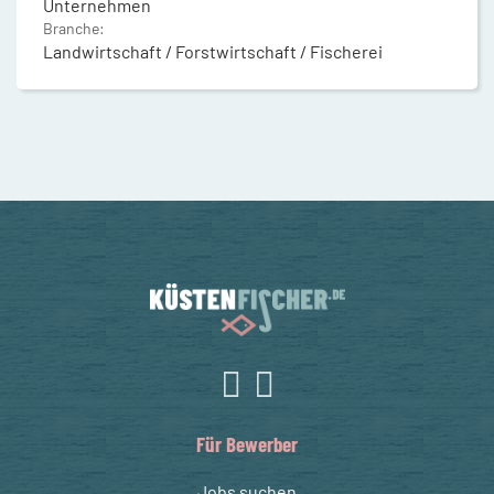
Unternehmen
Branche:
Landwirtschaft / Forstwirtschaft / Fischerei
Für Bewerber
Jobs suchen