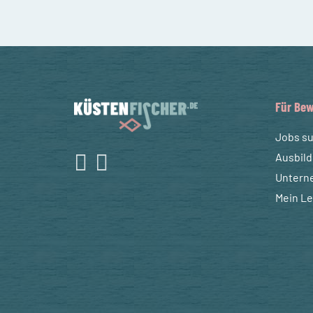
Für Bew
Jobs s
Ausbil
Untern
Mein L