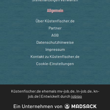
Allgemein
Über Küstenfischer.de
Partner
AGB
Datenschutzhinweise
Impressum
Kontakt zu Küstenfischer.de
Cookie-Einstellungen
Küstenfischer.de ehemals mv-job.de, ln-job.de, kn-
job.de | Entwickelt durch
jobiqo