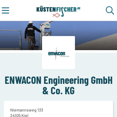
ENWACON Engineering GmbH
& Co. KG
Niemannsweg 133
24105
Kiel