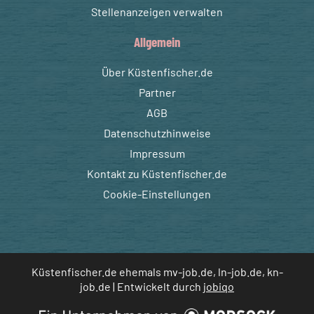
Stellenanzeigen verwalten
Allgemein
Über Küstenfischer.de
Partner
AGB
Datenschutzhinweise
Impressum
Kontakt zu Küstenfischer.de
Cookie-Einstellungen
Küstenfischer.de ehemals mv-job.de, ln-job.de, kn-
job.de | Entwickelt durch
jobiqo