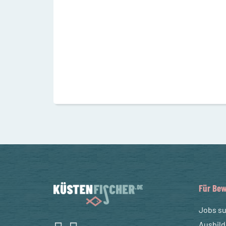
Für Bew
Jobs s
Ausbil