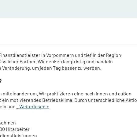
inanzdienstleister in Vorpommern und tief in der Region
ässlicher Partner. Wir denken langfristig und handeln
n Veränderung, um jeden Tag besser zu werden.
?
 miteinander um. Wir praktizieren eine nach innen und außen
t ein motivierendes Betriebsklima. Durch unterschiedliche Akti
 ein und
...
Weiterlesen »
nehmen
00 Mitarbeiter
dienstleistungen