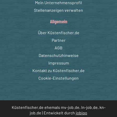
Mein Unternehmensprofil
Stellenanzeigen verwalten
Allgemein
Über Küstenfischer.de
Partner
AGB
Datenschutzhinweise
Impressum
Kontakt zu Küstenfischer.de
Cookie-Einstellungen
Küstenfischer.de ehemals mv-job.de, ln-job.de, kn-
job.de | Entwickelt durch
jobiqo