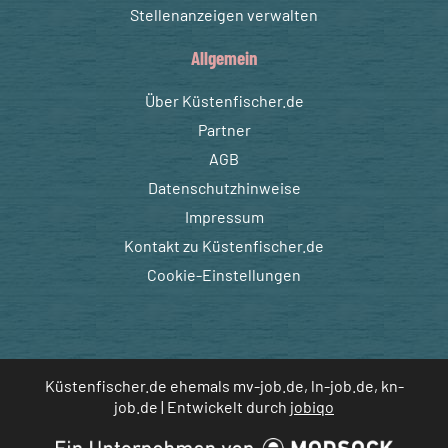
Stellenanzeigen verwalten
Allgemein
Über Küstenfischer.de
Partner
AGB
Datenschutzhinweise
Impressum
Kontakt zu Küstenfischer.de
Cookie-Einstellungen
Küstenfischer.de ehemals mv-job.de, ln-job.de, kn-
job.de | Entwickelt durch
jobiqo